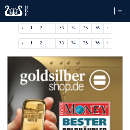
‹
1
2
...
73
74
75
76
›
‹
1
2
...
73
74
75
76
›